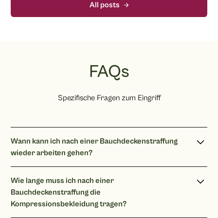
All posts
FAQs
Spezifische Fragen zum Eingriff
Wann kann ich nach einer Bauchdeckenstraffung
wieder arbeiten gehen?
Bei einer reinen Bürotätigkeit können Sie nach 2 Wochen
Wie lange muss ich nach einer
wieder arbeiten gehen. Bei schwerer körperlicher Tätigkeit
Bauchdeckenstraffung die
planen Sie mit 4 Wochen ein.
Kompressionsbekleidung tragen?