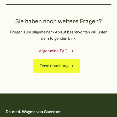
mehrere Tage anhalten, dies ist völlig normal und sollte Sie
Die Behandlungskosten werden durch den Aufwand
nicht beunruhigen. Ebenso kann vorübergehend ein
bestimmt. Je nach Befund sind mit Kosten für eine
Spannungs- und oder Taubheitsgefühl entstehen.
Bauchdeckenstraffung ab 8.500 Euro (zzgl. Narkose) zu
Sie haben noch weitere Fragen?
rechnen.
Fragen zum allgemeinem Ablauf beantworten wir unter
dem folgenden Link.
Allgemeine FAQ
Terminbuchung
Dr. med. Wagma von Gaertner