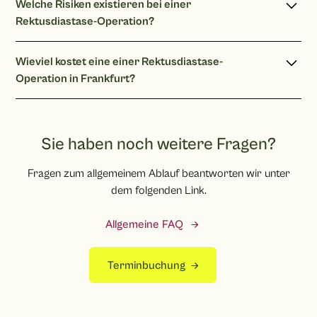
Sie hierzu gerne.
Welche Risiken existieren bei einer
Tagen duschen. Baden empfehle ich erst nach 3 Wochen.
Rektusdiastase-Operation?
Postoperativ können nach einer Rektusdiastase-Operation
Wieviel kostet eine einer Rektusdiastase-
leichte Hämatome (Blutergüsse) auftreten. Die Bauchdecke
Operation in Frankfurt?
wird zunächst nach der Operation geschwollen sein. Die
Schwellungen können mehrere Tage anhalten, dies ist völlig
Die Kosten für eine Rektusdiastase-Operation beginnen in
normal und sollte Sie nicht beunruhigen. Ebenso kann
meiner Praxis bei 7.000 Euro zzgl. Narkose. Der endgültige
vorübergehend ein Spannungs- und oder Taubheitsgefühl
Preis wird jedoch durch den individuellen Befund und den
Sie haben noch weitere Fragen?
entstehen. Bei einer erneuten Schwangerschaft kann die
damit verbundenen Aufwand bestimmt. Gerne bespreche
Rektusdiastase erneut entstehen.
Fragen zum allgemeinem Ablauf beantworten wir unter
ich mit Ihnen die Kosten in meiner Praxis in Frankfurt am
dem folgenden Link.
Main.
Allgemeine FAQ
Terminbuchung