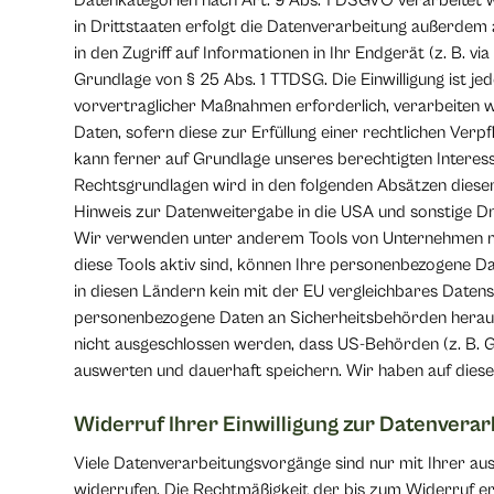
Datenkategorien nach Art. 9 Abs. 1 DSGVO verarbeitet w
in Drittstaaten erfolgt die Datenverarbeitung außerdem 
in den Zugriff auf Informationen in Ihr Endgerät (z. B. vi
Grundlage von § 25 Abs. 1 TTDSG. Die Einwilligung ist j
vorvertraglicher Maßnahmen erforderlich, verarbeiten wi
Daten, sofern diese zur Erfüllung einer rechtlichen Verp
kann ferner auf Grundlage unseres berechtigten Interesses
Rechtsgrundlagen wird in den folgenden Absätzen dieser
Hinweis zur Datenweitergabe in die USA und sonstige Dr
Wir verwenden unter anderem Tools von Unternehmen mit
diese Tools aktiv sind, können Ihre personenbezogene Da
in diesen Ländern kein mit der EU vergleichbares Daten
personenbezogene Daten an Sicherheitsbehörden herausz
nicht ausgeschlossen werden, dass US-Behörden (z. B. 
auswerten und dauerhaft speichern. Wir haben auf diese 
Widerruf Ihrer Einwilligung zur Datenvera
Viele Datenverarbeitungsvorgänge sind nur mit Ihrer ausdr
widerrufen. Die Rechtmäßigkeit der bis zum Widerruf e