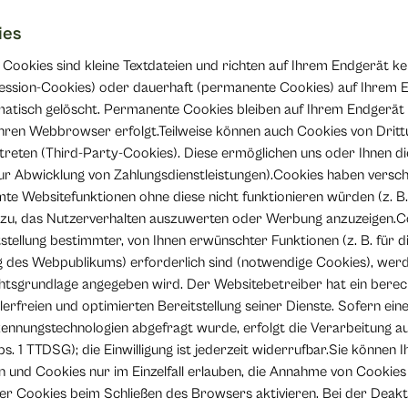
ies
 Cookies sind kleine Textdateien und richten auf Ihrem Endgerät k
ession-Cookies) oder dauerhaft (permanente Cookies) auf Ihrem E
tisch gelöscht. Permanente Cookies bleiben auf Ihrem Endgerät g
Ihren Webbrowser erfolgt.Teilweise können auch Cookies von Drit
treten (Third-Party-Cookies). Diese ermöglichen uns oder Ihnen 
zur Abwicklung von Zahlungsdienstleistungen).Cookies haben versc
mte Websitefunktionen ohne diese nicht funktionieren würden (z. 
azu, das Nutzerverhalten auszuwerten oder Werbung anzuzeigen.C
tellung bestimmter, von Ihnen erwünschter Funktionen (z. B. für 
g des Webpublikums) erforderlich sind (notwendige Cookies), werd
chtsgrundlage angegeben wird. Der Websitebetreiber hat ein berech
freien und optimierten Bereitstellung seiner Dienste. Sofern eine 
nnungstechnologien abgefragt wurde, erfolgt die Verarbeitung aus
bs. 1 TTDSG); die Einwilligung ist jederzeit widerrufbar.Sie können 
 und Cookies nur im Einzelfall erlauben, die Annahme von Cookies
er Cookies beim Schließen des Browsers aktivieren. Bei der Deakt