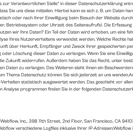
zur Verantwortlichen Stelle“ in dieser Datenschutzerklärung ent
Sie uns diese mitteilen. Hierbei kann es sich z. B. um Daten hande
sch oder nach Ihrer Einwilligung beim Besuch der Website durch 
er, Betriebssystem oder Uhrzeit des Seitenaufrufs). Die Erfassung
tzen wir Ihre Daten? Ein Teil der Daten wird erhoben, um eine fehl
lyse Ihres Nutzerverhaltens verwendet werden. Welche Rechte hab
uskunft über Herkunft, Empfänger und Zweck Ihrer gespeicherten 
g oder Löschung dieser Daten zu verlangen. Wenn Sie eine Einwilli
für die Zukunft widerrufen. Außerdem haben Sie das Recht, unter b
n Daten zu verlangen. Des Weiteren steht Ihnen ein Beschwerdere
um Thema Datenschutz können Sie sich jederzeit an uns wenden.An
-Verhalten statistisch ausgewertet werden. Das geschieht vor all
en Analyse programmen finden Sie in der folgenden Datenschutzerk
 Webflow, Inc., 398 11th Street, 2nd Floor, San Francisco, CA 941
flow verschiedene Logfiles inklusive Ihrer IP-Adressen.Webflow is