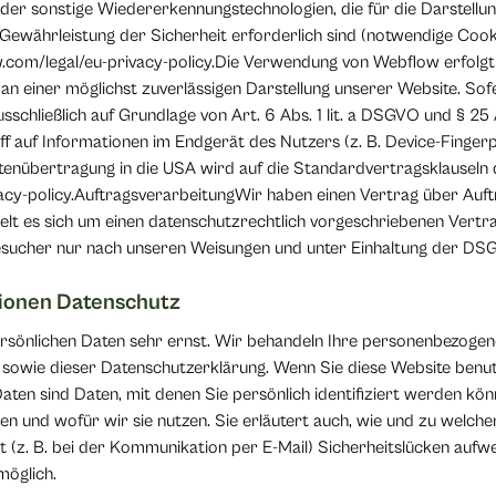
r sonstige Wiedererkennungstechnologien, die für die Darstellung
Gewährleistung der Sicherheit erforderlich sind (notwendige Cook
.com/legal/eu-privacy-policy.Die Verwendung von Webflow erfolgt
e an einer möglichst zuverlässigen Darstellung unserer Website. So
usschließlich auf Grundlage von Art. 6 Abs. 1 lit. a DSGVO und § 25
ff auf Informationen im Endgerät des Nutzers (z. B. Device-Finger
 Datenübertragung in die USA wird auf die Standardvertragsklausel
ivacy-policy.AuftragsverarbeitungWir haben einen Vertrag über Auf
lt es sich um einen datenschutzrechtlich vorgeschriebenen Vertra
sucher nur nach unseren Weisungen und unter Einhaltung der DSG
tionen Datenschutz
rsönlichen Daten sehr ernst. Wir behandeln Ihre personenbezogen
 sowie dieser Datenschutzerklärung. Wenn Sie diese Website benu
n sind Daten, mit denen Sie persönlich identifiziert werden könn
en und wofür wir sie nutzen. Sie erläutert auch, wie und zu welc
t (z. B. bei der Kommunikation per E-Mail) Sicherheitslücken aufwe
möglich.