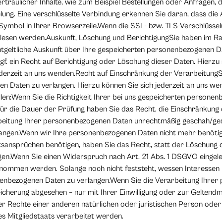
aulicher Inhalte, wie zum Beispiel Bestellungen oder Anfragen, di
lung. Eine verschlüsselte Verbindung erkennen Sie daran, dass die
-Symbol in Ihrer Browserzeile.Wenn die SSL- bzw. TLS-Verschlüsselu
itgelesen werden.Auskunft, Löschung und BerichtigungSie haben im 
ntgeltliche Auskunft über Ihre gespeicherten personenbezogenen D
. ein Recht auf Berichtigung oder Löschung dieser Daten. Hierzu
erzeit an uns wenden.Recht auf Einschränkung der VerarbeitungSi
 Daten zu verlangen. Hierzu können Sie sich jederzeit an uns we
len:Wenn Sie die Richtigkeit Ihrer bei uns gespeicherten personen
 Für die Dauer der Prüfung haben Sie das Recht, die Einschränkung
eitung Ihrer personenbezogenen Daten unrechtmäßig geschah/gesc
angen.Wenn wir Ihre personenbezogenen Daten nicht mehr benötige
ansprüchen benötigen, haben Sie das Recht, statt der Löschung 
en.Wenn Sie einen Widerspruch nach Art. 21 Abs. 1 DSGVO eingele
nommen werden. Solange noch nicht feststeht, wessen Interessen 
nenbezogenen Daten zu verlangen.Wenn Sie die Verarbeitung Ihre
eicherung abgesehen – nur mit Ihrer Einwilligung oder zur Gelten
 Rechte einer anderen natürlichen oder juristischen Person oder
es Mitgliedstaats verarbeitet werden.