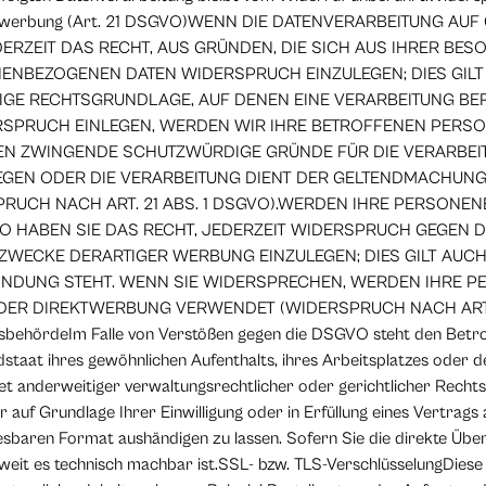
irektwerbung (Art. 21 DSGVO)WENN DIE DATENVERARBEITUNG A
JEDERZEIT DAS RECHT, AUS GRÜNDEN, DIE SICH AUS IHRER BE
ENBEZOGENEN DATEN WIDERSPRUCH EINZULEGEN; DIES GILT 
LIGE RECHTSGRUNDLAGE, AUF DENEN EINE VERARBEITUNG BE
RSPRUCH EINLEGEN, WERDEN WIR IHRE BETROFFENEN PER
NNEN ZWINGENDE SCHUTZWÜRDIGE GRÜNDE FÜR DIE VERARBEI
WIEGEN ODER DIE VERARBEITUNG DIENT DER GELTENDMACHUN
RUCH NACH ART. 21 ABS. 1 DSGVO).WERDEN IHRE PERSONE
SO HABEN SIE DAS RECHT, JEDERZEIT WIDERSPRUCH GEGEN D
ECKE DERARTIGER WERBUNG EINZULEGEN; DIES GILT AUCH 
BINDUNG STEHT. WENN SIE WIDERSPRECHEN, WERDEN IHRE
DER DIREKTWERBUNG VERWENDET (WIDERSPRUCH NACH ART. 
sbehördeIm Falle von Verstößen gegen die DSGVO steht den Betr
dstaat ihres gewöhnlichen Aufenthalts, ihres Arbeitsplatzes oder
 anderweitiger verwaltungsrechtlicher oder gerichtlicher Rechts
auf Grundlage Ihrer Einwilligung oder in Erfüllung eines Vertrags 
lesbaren Format aushändigen zu lassen. Sofern Sie die direkte Übe
oweit es technisch machbar ist.SSL- bzw. TLS-VerschlüsselungDiese 