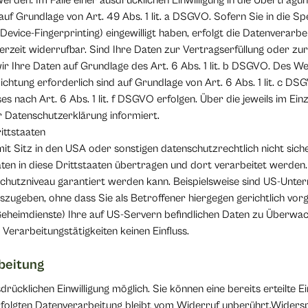
erden. Im Falle einer ausdrücklichen Einwilligung in die Übertra
auf Grundlage von Art. 49 Abs. 1 lit. a DSGVO. Sofern Sie in die 
a Device-Fingerprinting) eingewilligt haben, erfolgt die Datenverarbe
ederzeit widerrufbar. Sind Ihre Daten zur Vertragserfüllung oder z
r Ihre Daten auf Grundlage des Art. 6 Abs. 1 lit. b DSGVO. Des We
flichtung erforderlich sind auf Grundlage von Art. 6 Abs. 1 lit. c D
 nach Art. 6 Abs. 1 lit. f DSGVO erfolgen. Über die jeweils im Einze
 Datenschutzerklärung informiert.
ittstaaten
 Sitz in den USA oder sonstigen datenschutzrechtlich nicht sich
ten in diese Drittstaaten übertragen und dort verarbeitet werden.
schutzniveau garantiert werden kann. Beispielsweise sind US-Unter
ugeben, ohne dass Sie als Betroffener hiergegen gerichtlich vor
Geheimdienste) Ihre auf US-Servern befindlichen Daten zu Überwa
Verarbeitungstätigkeiten keinen Einfluss.
rbeitung
ücklichen Einwilligung möglich. Sie können eine bereits erteilte Ein
rfolgten Datenverarbeitung bleibt vom Widerruf unberührt.Widers