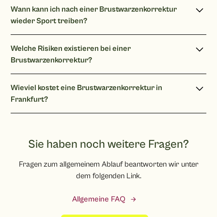
Duschen können Sie nach ca. 5-7 Tagen. Richtiges Baden
berate Sie hierzu gerne.
Wann kann ich nach einer Brustwarzenkorrektur
erst empfehle ich erst nach 3 Wochen. Mit Spezialpflaster
wieder Sport treiben?
ist das Duschen aber sofort möglich.
Leichte Übungen sind nach 1Wochen möglich, Joggen und
Welche Risiken existieren bei einer
Kraftsport erst nach 3 Wochen.
Brustwarzenkorrektur?
Postoperativ können leichte Hämatome (Blutergüsse)
Wieviel kostet eine Brustwarzenkorrektur in
auftreten. Ebenso kann vorübergehend ein Spannungs- und
Frankfurt?
oder Taubheitsgefühl entstehen.
Die Behandlungskosten werden durch den Aufwand
bestimmt. Je nach Befund sind mit Kosten für eine
Brustwarzenkorrektur ab 2.500 Euro zu rechnen.
Sie haben noch weitere Fragen?
Fragen zum allgemeinem Ablauf beantworten wir unter
dem folgenden Link.
Allgemeine FAQ