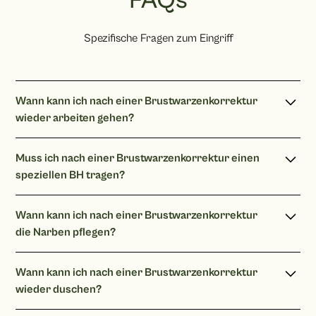
FAQs
Spezifische Fragen zum Eingriff
Wann kann ich nach einer Brustwarzenkorrektur
wieder arbeiten gehen?
Bei einer reinen Bürotätigkeit können Sie am Folgetag
Muss ich nach einer Brustwarzenkorrektur einen
wieder arbeiten gehen. Bei schwerer körperlicher Tätigkeit
speziellen BH tragen?
planen Sie circa 1 Wochen ein.
Es empfiehlt sich am Anfang einen Kompressions-BH für 2
Wann kann ich nach einer Brustwarzenkorrektur
Wochen zutragen.
die Narben pflegen?
Nach ca. 3 Wochen können Sie mit der Narbenpflege
Wann kann ich nach einer Brustwarzenkorrektur
beginnen. Direkte Sonne sollten Sie für insgesamt 6 Monate
wieder duschen?
vermeiden um eine Verfärbung der Narbe zu verhindern.
Meist werden Silikonhaltige Salben/Gels verwendet. Ich