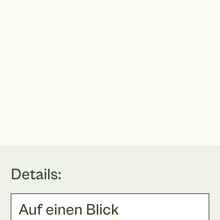
Dr. von Gaertner & Kolleginnen
Praxis für Plastische und Ästhetische Chirurgie
Kornmarkt 6, 60311 Frankfurt am Main
praxis@vongaertner.de
069 20 43 41 80
Terminbuchung
Details:
Auf einen Blick