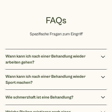
FAQs
Spezifische Fragen zum Eingriff
Wann kann ich nach einer Behandlung wieder
arbeiten gehen?
Sie können nach einer Faltenunterspritzung sofort wieder
Wann kann ich nach einer Behandlung wieder
arbeiten gehen.
Sport machen?
Sie sollten nach einer Faltenbehandlung erst nach zwei
Wie schmerzhaft ist eine Behandlung?
Tagen wieder mit Sport beginnen.
Es wird vor der Behandlung eine spezielle Salbe