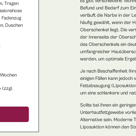
Es gibt verschiedene Techni
n, Tragen
Befund und Bedarf zum Ein
ssionshose
verläuft die Narbe in der L
, Fadenzug
häufig gewählt, wenn der H
n, Duschen
Oberschenkel liegt. Die ver
der Innenseite der Obersch
des Oberschenkels ein deut
e
umfangreicher Hautübersch
werden, um optimale Ergebn
Je nach Beschaffenheit Ihre
 Wochen
einigen Fällen kann jedoch
Fettabsaugung (Liposuktion
 (zzgl.
um eine schlankere und nat
Sollte bei Ihnen ein gerin
Unterhautfettgewebe vorlie
Alternative sein. Moderne 
Liposuktion können den Str