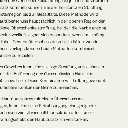
ken der Oberschenkelstraffung, die je nach individuellem
satz kommen können. Bei der horizontalen Straffung
eistenregion bis zur Gesäßfalte. Diese Methode wird
autüberschuss hauptsächlich in der oberen Region der
tikale Oberschenkelstraffung, bei der die Narbe entlang
enkel verläuft, eignet sich besonders, wenn im Umfang
licher Gewebeüberschuss besteht. In Fällen, wo ein
uss vorliegt, können beide Methoden kombiniert
isse zu erzielen.
s Gewebes kann eine alleinige Straffung ausreichen. In
 vor der Entfernung der überschüssigen Haut eine
) sinnvoll sein. Diese Kombination wird oft angewendet,
ürlichere Kontur der Beine zu erreichen.
ger Hautüberschuss mit einem Überschuss an
gen, kann eine reine Fettabsaugung eine geeignete
Techniken wie Ultraschall-Liposuktion oder Laser-
affungseffekt der Haut zusätzlich verstärken.